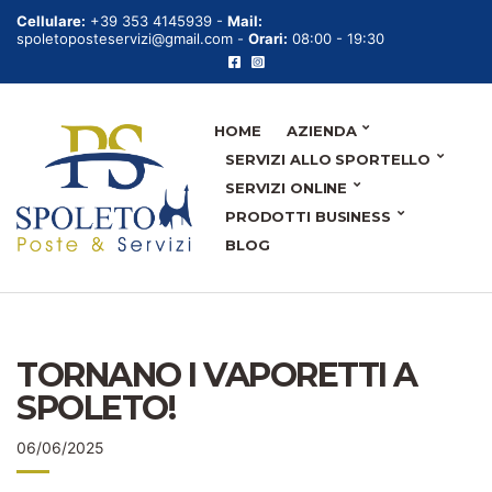
Cellulare:
+39 353 4145939 -
Mail:
spoletoposteservizi@gmail.com -
Orari:
08:00 - 19:30
HOME
AZIENDA
SERVIZI ALLO SPORTELLO
SERVIZI ONLINE
PRODOTTI BUSINESS
BLOG
TORNANO I VAPORETTI A
SPOLETO!
06/06/2025