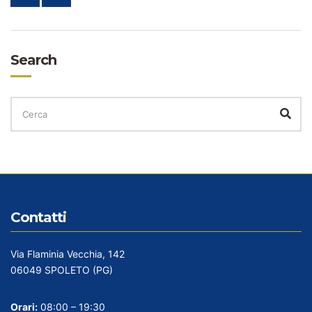
Search
CERCA
PER:
Cer
Contatti
Via Flaminia Vecchia, 142
06049 SPOLETO (PG)
Orari:
08:00 – 19:30