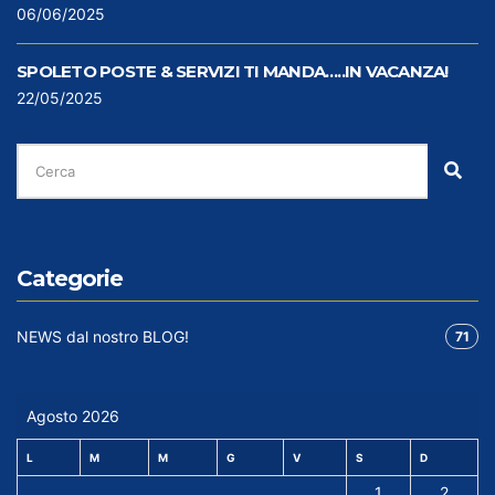
06/06/2025
SPOLETO POSTE & SERVIZI TI MANDA…..IN VACANZA!
22/05/2025
CERCA
PER:
Cer
Categorie
NEWS dal nostro BLOG!
71
Agosto 2026
L
M
M
G
V
S
D
1
2