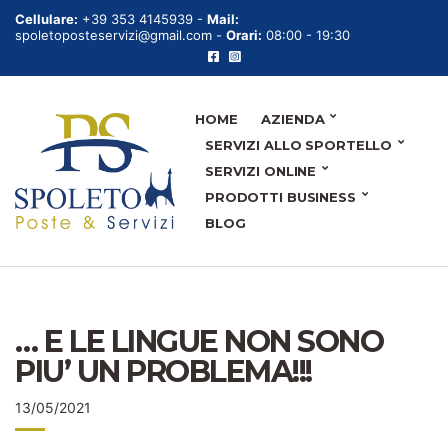
Cellulare:
+39 353 4145939 -
Mail:
spoletoposteservizi@gmail.com -
Orari:
08:00 - 19:30
HOME
AZIENDA
SERVIZI ALLO SPORTELLO
SERVIZI ONLINE
PRODOTTI BUSINESS
BLOG
… E LE LINGUE NON SONO
PIU’ UN PROBLEMA!!!
13/05/2021