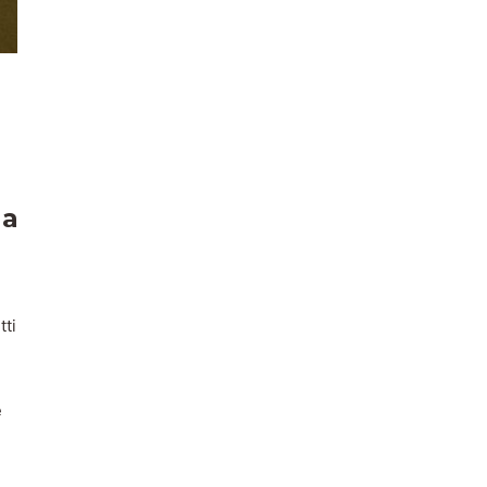
 a
tti
e