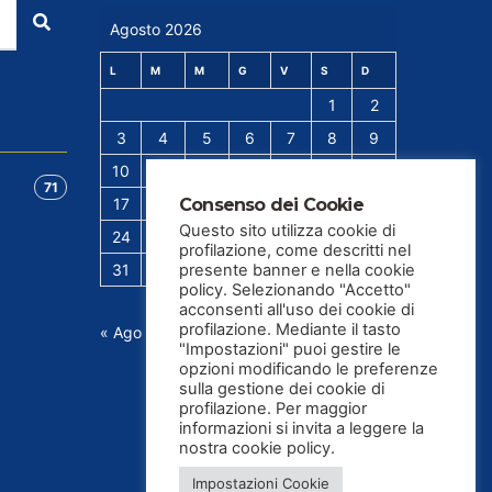
Cerca
Agosto 2026
L
M
M
G
V
S
D
1
2
3
4
5
6
7
8
9
10
11
12
13
14
15
16
71
17
18
19
20
21
22
23
Consenso dei Cookie
Questo sito utilizza cookie di
24
25
26
27
28
29
30
profilazione, come descritti nel
31
presente banner e nella cookie
policy. Selezionando "Accetto"
acconsenti all'uso dei cookie di
profilazione. Mediante il tasto
« Ago
"Impostazioni" puoi gestire le
opzioni modificando le preferenze
sulla gestione dei cookie di
profilazione. Per maggior
informazioni si invita a leggere la
nostra cookie policy.
Impostazioni Cookie