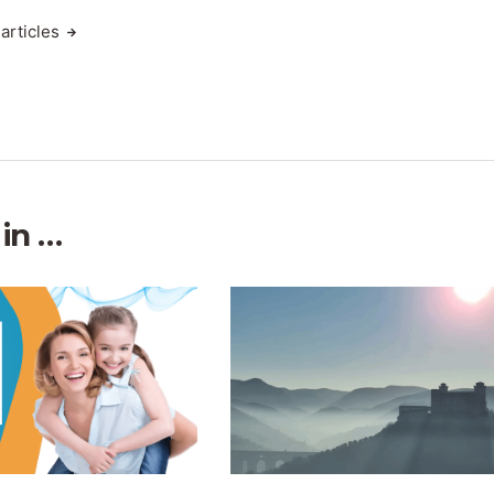
articles
 in …