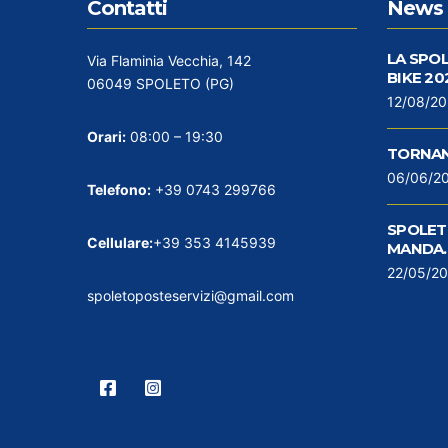
Contatti
News 
LA SPO
Via Flaminia Vecchia, 142
BIKE 20
06049 SPOLETO (PG)
12/08/2
Orari:
08:00 – 19:30
TORNAN
06/06/2
Telefono:
+39 0743 299766
SPOLETO
Cellulare:
+39 353 4145939
MANDA…
22/05/2
spoletoposteservizi@gmail.com