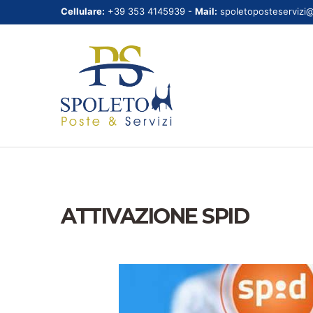
Cellulare:
+39 353 4145939 -
Mail:
spoletoposteservizi
ATTIVAZIONE SPID