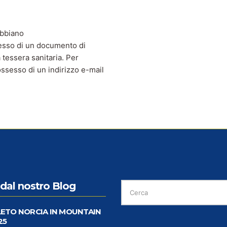
 abbiano
sesso di un documento di
a tessera sanitaria. Per
ssesso di un indirizzo e-mail
CERCA
dal nostro Blog
PER:
LETO NORCIA IN MOUNTAIN
25