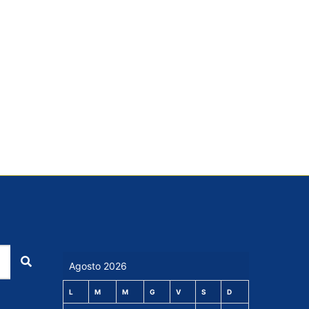
Cerca
Agosto 2026
L
M
M
G
V
S
D