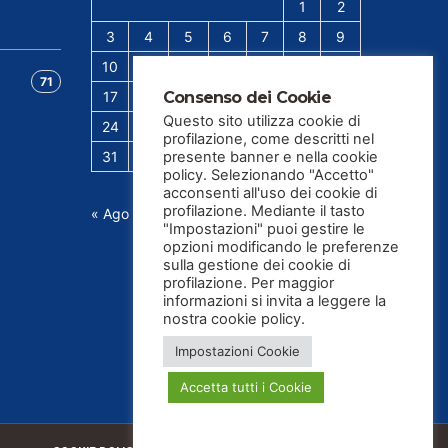
1
2
3
4
5
6
7
8
9
10
11
12
13
14
15
16
71
Consenso dei Cookie
17
18
19
20
21
22
23
Questo sito utilizza cookie di
24
25
26
27
28
29
30
profilazione, come descritti nel
presente banner e nella cookie
31
policy. Selezionando "Accetto"
acconsenti all'uso dei cookie di
profilazione. Mediante il tasto
« Ago
"Impostazioni" puoi gestire le
opzioni modificando le preferenze
sulla gestione dei cookie di
profilazione. Per maggior
informazioni si invita a leggere la
nostra cookie policy.
Impostazioni Cookie
Accetta tutti i Cookie