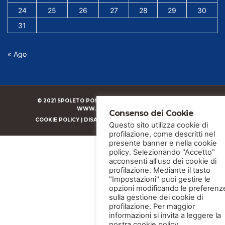
24
25
26
27
28
29
30
31
« Ago
© 2021 SPOLETO POSTE E SERVIZI SRLS |
CREATO DA
WWW.LINDASPANO.COM
Consenso dei Cookie
COOKIE POLICY
|
DISABILITA COOKIE
|
PRIVACY POLICY
Questo sito utilizza cookie di
profilazione, come descritti nel
presente banner e nella cookie
policy. Selezionando "Accetto"
acconsenti all'uso dei cookie di
profilazione. Mediante il tasto
"Impostazioni" puoi gestire le
opzioni modificando le preferenz
sulla gestione dei cookie di
profilazione. Per maggior
informazioni si invita a leggere la
nostra cookie policy.