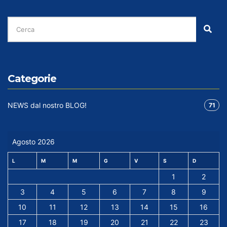
CERCA
PER:
Cer
Categorie
NEWS dal nostro BLOG!
71
Agosto 2026
L
M
M
G
V
S
D
1
2
3
4
5
6
7
8
9
10
11
12
13
14
15
16
17
18
19
20
21
22
23