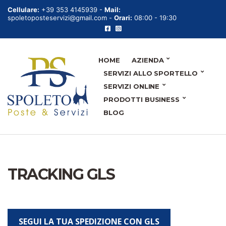
Cellulare:
+39 353 4145939 -
Mail:
spoletoposteservizi@gmail.com -
Orari:
08:00 - 19:30
HOME
AZIENDA
SERVIZI ALLO SPORTELLO
SERVIZI ONLINE
PRODOTTI BUSINESS
BLOG
TRACKING GLS
SEGUI LA TUA SPEDIZIONE CON GLS