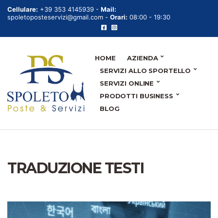
Cellulare:
+39 353 4145939 -
Mail:
spoletoposteservizi@gmail.com -
Orari:
08:00 - 19:30
HOME
AZIENDA
SERVIZI ALLO SPORTELLO
SERVIZI ONLINE
PRODOTTI BUSINESS
BLOG
TRADUZIONE TESTI