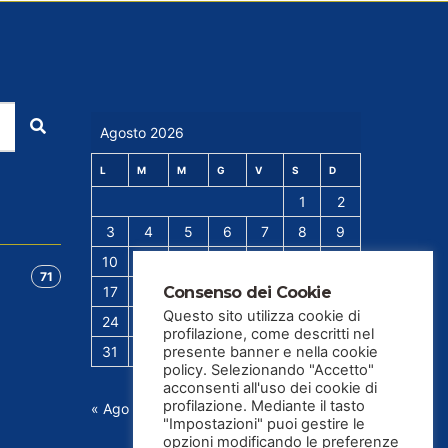
Cerca
Agosto 2026
L
M
M
G
V
S
D
1
2
3
4
5
6
7
8
9
10
11
12
13
14
15
16
71
17
18
19
20
21
22
23
Consenso dei Cookie
Questo sito utilizza cookie di
24
25
26
27
28
29
30
profilazione, come descritti nel
31
presente banner e nella cookie
policy. Selezionando "Accetto"
acconsenti all'uso dei cookie di
profilazione. Mediante il tasto
« Ago
"Impostazioni" puoi gestire le
opzioni modificando le preferenze