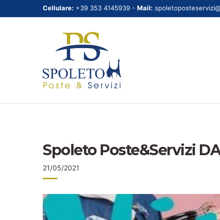
Cellulare:
+39 353 4145939 -
Mail:
spoletoposteservizi
Spoleto Poste&Servizi DA
21/05/2021