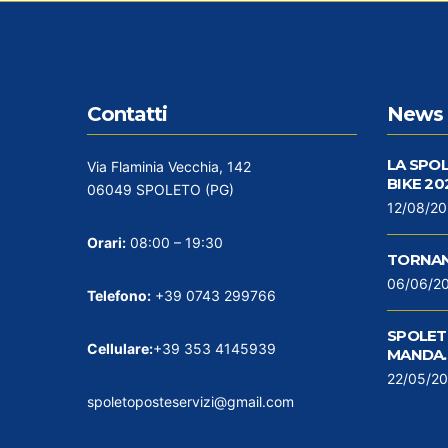
Contatti
News 
LA SPO
Via Flaminia Vecchia, 142
BIKE 20
06049 SPOLETO (PG)
12/08/2
Orari:
08:00 – 19:30
TORNAN
06/06/2
Telefono:
+39 0743 299766
SPOLETO
Cellulare:
+39 353 4145939
MANDA…
22/05/2
spoletoposteservizi@gmail.com