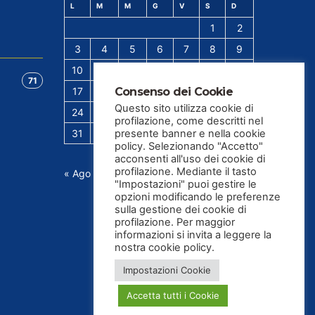
L
M
M
G
V
S
D
1
2
3
4
5
6
7
8
9
10
11
12
13
14
15
16
71
Consenso dei Cookie
17
18
19
20
21
22
23
Questo sito utilizza cookie di
24
25
26
27
28
29
30
profilazione, come descritti nel
presente banner e nella cookie
31
policy. Selezionando "Accetto"
acconsenti all'uso dei cookie di
profilazione. Mediante il tasto
« Ago
"Impostazioni" puoi gestire le
opzioni modificando le preferenze
sulla gestione dei cookie di
profilazione. Per maggior
informazioni si invita a leggere la
nostra cookie policy.
Impostazioni Cookie
Accetta tutti i Cookie