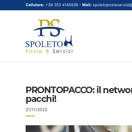
Cellulare:
+39 353 4145939 -
Mail:
spoletoposteservizi
PRONTOPACCO: il network 
pacchi!
21/11/2023