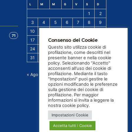
L
M
M
G
V
S
D
1
2
3
4
5
6
7
8
9
10
11
12
13
14
15
16
71
Consenso dei Cookie
17
18
19
20
21
22
23
Questo sito utilizza cookie di
24
25
26
27
28
29
30
profilazione, come descritti nel
presente banner e nella cookie
31
policy. Selezionando "Accetto"
acconsenti all'uso dei cookie di
profilazione. Mediante il tasto
« Ago
"Impostazioni" puoi gestire le
opzioni modificando le preferenze
sulla gestione dei cookie di
profilazione. Per maggior
informazioni si invita a leggere la
nostra cookie policy.
Impostazioni Cookie
Accetta tutti i Cookie