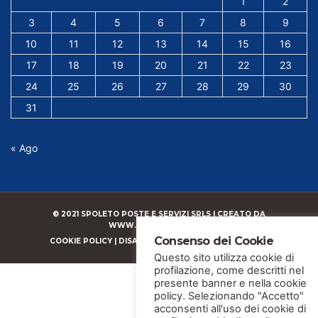
1
2
3
4
5
6
7
8
9
10
11
12
13
14
15
16
17
18
19
20
21
22
23
24
25
26
27
28
29
30
31
« Ago
© 2021 SPOLETO POSTE E SERVIZI SRLS |
CREATO DA
WWW.LINDASPANO.COM
Consenso dei Cookie
COOKIE POLICY
|
DISABILITA COOKIE
|
PRIVACY POLICY
Questo sito utilizza cookie di
profilazione, come descritti nel
presente banner e nella cookie
policy. Selezionando "Accetto"
acconsenti all'uso dei cookie di