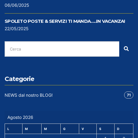
06/06/2025
SPOLETO POSTE & SERVIZI TI MANDA…..IN VACANZA!
22/05/2025
CERCA
PER:
Cer
Categorie
NEWS dal nostro BLOG!
71
Agosto 2026
L
M
M
G
V
S
D