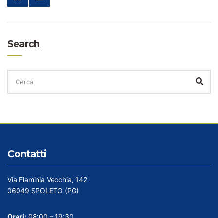
Search
CERCA
PER:
Cer
Contatti
Via Flaminia Vecchia, 142
06049 SPOLETO (PG)
Orari:
08:00 – 19:30