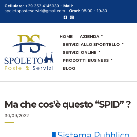
Cellulare:
+39 353 4145939 -
Mail:
spoletoposteservizi@gmail.com -
Orari:
08:00 - 19:30
HOME
AZIENDA
SERVIZI ALLO SPORTELLO
SERVIZI ONLINE
PRODOTTI BUSINESS
BLOG
Ma che cos’è questo “SPID” ?
30/09/2022