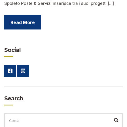
Spoleto Poste & Servizi inserisce tra i suoi progetti […]
Read More
Social
Search
CERCA
PER:
Cer