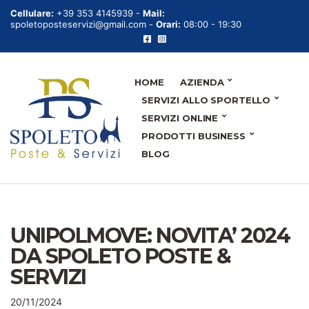
Cellulare:
+39 353 4145939 -
Mail:
spoletoposteservizi@gmail.com -
Orari:
08:00 - 19:30
HOME
AZIENDA
SERVIZI ALLO SPORTELLO
SERVIZI ONLINE
PRODOTTI BUSINESS
BLOG
UNIPOLMOVE: NOVITA’ 2024
DA SPOLETO POSTE &
SERVIZI
20/11/2024