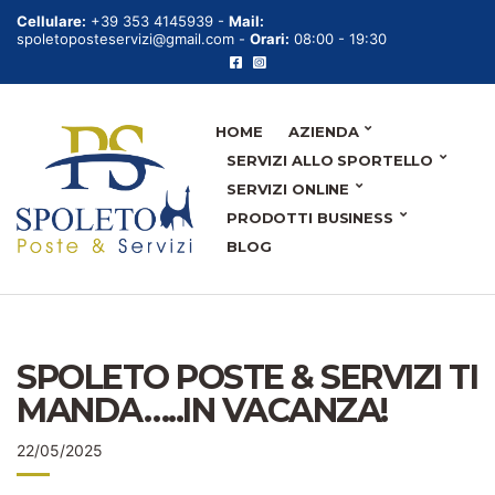
Cellulare:
+39 353 4145939 -
Mail:
spoletoposteservizi@gmail.com -
Orari:
08:00 - 19:30
HOME
AZIENDA
SERVIZI ALLO SPORTELLO
SERVIZI ONLINE
PRODOTTI BUSINESS
BLOG
SPOLETO POSTE & SERVIZI TI
MANDA…..IN VACANZA!
22/05/2025