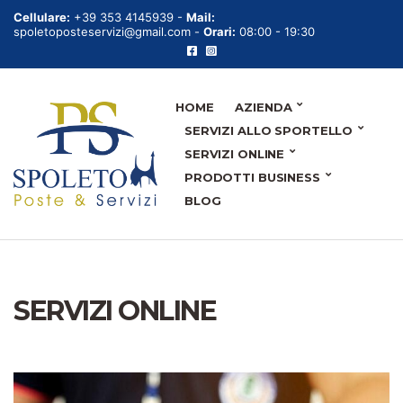
Cellulare:
+39 353 4145939 -
Mail:
spoletoposteservizi@gmail.com -
Orari:
08:00 - 19:30
HOME
AZIENDA
SERVIZI ALLO SPORTELLO
SERVIZI ONLINE
PRODOTTI BUSINESS
BLOG
SERVIZI ONLINE