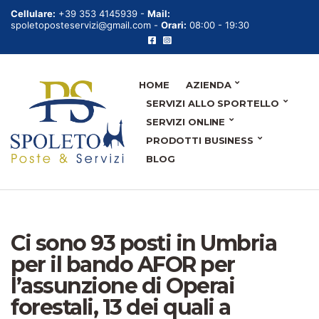
Cellulare:
+39 353 4145939 -
Mail:
spoletoposteservizi@gmail.com -
Orari:
08:00 - 19:30
HOME
AZIENDA
SERVIZI ALLO SPORTELLO
SERVIZI ONLINE
PRODOTTI BUSINESS
BLOG
Ci sono 93 posti in Umbria
per il bando AFOR per
l’assunzione di Operai
forestali, 13 dei quali a