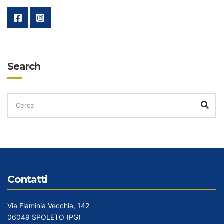
Search
CERCA
PER:
Cer
Contatti
Via Flaminia Vecchia, 142
06049 SPOLETO (PG)