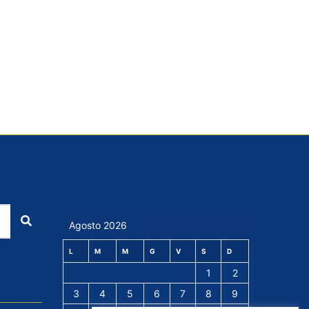
Cerca
Agosto 2026
L
M
M
G
V
S
D
1
2
3
4
5
6
7
8
9