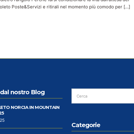
poleto Poste&Servizi e ritirali nel momento più comodo per […]
CERCA
dal nostro Blog
PER:
LETO NORCIA IN MOUNTAIN
25
025
Categorie