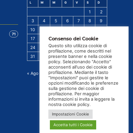
L
M
M
G
V
S
D
1
2
3
4
5
6
7
8
9
10
11
12
13
14
15
16
71
Consenso dei Cookie
17
18
19
20
21
22
23
Questo sito utilizza cookie di
24
25
26
27
28
29
30
profilazione, come descritti nel
presente banner e nella cookie
31
policy. Selezionando "Accetto"
acconsenti all'uso dei cookie di
profilazione. Mediante il tasto
« Ago
"Impostazioni" puoi gestire le
opzioni modificando le preferenze
sulla gestione dei cookie di
profilazione. Per maggior
informazioni si invita a leggere la
nostra cookie policy.
Impostazioni Cookie
Accetta tutti i Cookie