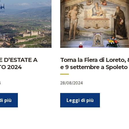
 D’ESTATE A
Torna la Fiera di Loreto, 
O 2024
e 9 settembre a Spoleto
4
28/08/2024
di più
Leggi di più