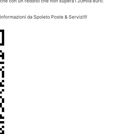
siche con un reddito che non supera i 20mila euro.
e informazioni da Spoleto Poste & Servizi!!!