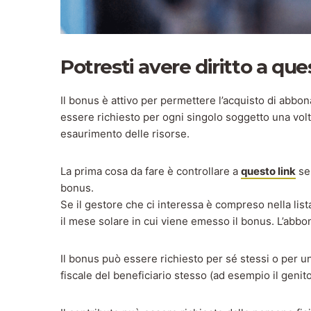
Potresti avere diritto a qu
Il bonus è attivo per permettere l’acquisto di abbon
essere richiesto per ogni singolo soggetto una volt
esaurimento delle risorse.
La prima cosa da fare è controllare a
questo link
se 
bonus.
Se il gestore che ci interessa è compreso nella li
il mese solare in cui viene emesso il bonus. L’abb
Il bonus può essere richiesto per sé stessi o per un
fiscale del beneficiario stesso (ad esempio il genito