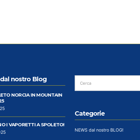
CERCA
dal nostro Blog
PER:
LETO NORCIA IN MOUNTAIN
25
025
Categorie
O I VAPORETTI A SPOLETO!
NEWS dal nostro BLOG!
025