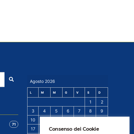
Cerca
Agosto 2026
L
M
M
G
V
S
D
1
2
3
4
5
6
7
8
9
10
11
12
13
14
15
16
71
Consenso dei Cookie
17
18
19
20
21
22
23