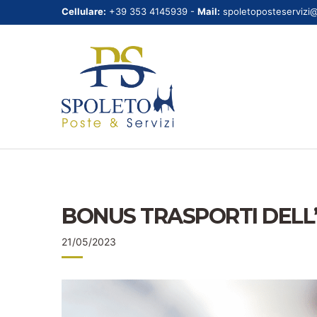
Cellulare:
+39 353 4145939 -
Mail:
spoletoposteservizi
BONUS TRASPORTI DELL
21/05/2023