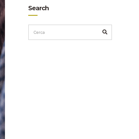
Search
CERCA
PER:
Cerca