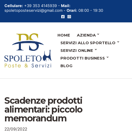
Cellulare:
+39 353 4145939 -
Mail:
spoletoposteservizi@gmail.com -
Orari:
08:00 - 19:30
HOME
AZIENDA
SERVIZI ALLO SPORTELLO
SERVIZI ONLINE
PRODOTTI BUSINESS
BLOG
Scadenze prodotti
alimentari: piccolo
memorandum
22/09/2022