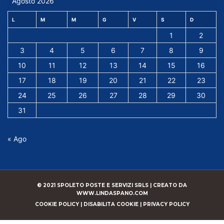
Agosto 2026
L
M
M
G
V
S
D
1
2
3
4
5
6
7
8
9
10
11
12
13
14
15
16
17
18
19
20
21
22
23
24
25
26
27
28
29
30
31
« Ago
© 2021 SPOLETO POSTE E SERVIZI SRLS |
CREATO DA
WWW.LINDASPANO.COM
COOKIE POLICY
|
DISABILITA COOKIE
|
PRIVACY POLICY