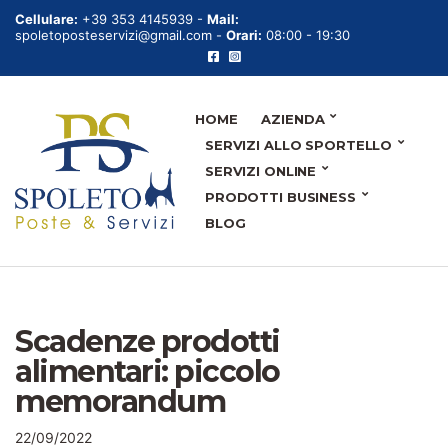
Cellulare:
+39 353 4145939 -
Mail:
spoletoposteservizi@gmail.com -
Orari:
08:00 - 19:30
HOME
AZIENDA
SERVIZI ALLO SPORTELLO
SERVIZI ONLINE
PRODOTTI BUSINESS
BLOG
Scadenze prodotti
alimentari: piccolo
memorandum
22/09/2022