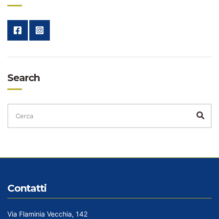
Search
CERCA
PER:
Cer
Contatti
Via Flaminia Vecchia, 142