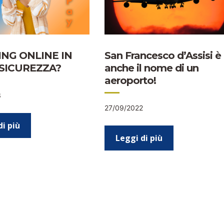
NG ONLINE IN
San Francesco d’Assisi è
SICUREZZA?
anche il nome di un
aeroporto!
3
27/09/2022
di più
Leggi di più