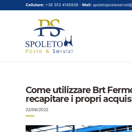
Cellulare:
+39 353 4145939 -
Mail:
spoletoposteservizi
Come utilizzare Brt Fer
recapitare i propri acquis
22/08/2022