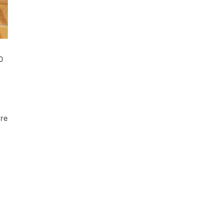
0
rre