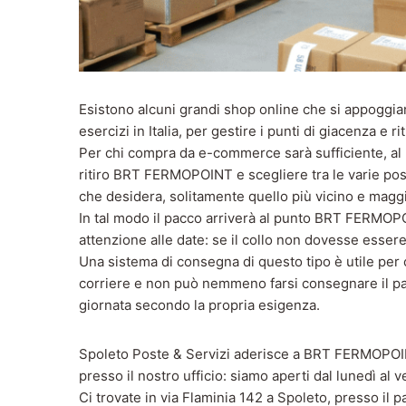
Esistono alcuni grandi shop online che si appoggi
esercizi in Italia, per gestire i punti di giacenza e ri
Per chi compra da e-commerce sarà sufficiente, al
ritiro BRT FERMOPOINT e scegliere tra le varie possi
che desidera, solitamente quello più vicino e magg
In tal modo il pacco arriverà al punto BRT FERMOPO
attenzione alle date: se il collo non dovesse essere 
Una sistema di consegna di questo tipo è utile per c
corriere e non può nemmeno farsi consegnare il pac
giornata secondo la propria esigenza.
Spoleto Poste & Servizi aderisce a BRT FERMOPOINT
presso il nostro ufficio: siamo aperti dal lunedì al v
Ci trovate in via Flaminia 142 a Spoleto, presso i