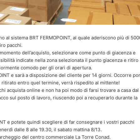
ano al sistema BRT FERMOPOINT, al quale aderiscono più di 500
tiro pacchi.
 momento dell’acquisto, selezionare come punto di giacenza e
bilità indicate nella zona selezionata il punto giacenza e ritiro
iormente comodo per gli orari di apertura.
INT e sarà a disposizione del cliente per 14 giorni. Occorre po
ritirato entro quel termine, verrà rispedito al mittente!
hi acquista online e non ha poi modo di farsi trovare a casa dal
co sul posto di lavoro, riuscendo poi a recuperarlo durante la
 e potete quindi scegliere di far consegnare i vostri pacchi
enerdì dalle 8 alle 19.30, il sabato mattina 8/13.
l parcheggio del centro commerciale La Torre Conad.