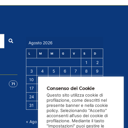
Cerca
Agosto 2026
L
M
M
G
V
S
D
1
2
3
4
5
6
7
8
9
10
11
12
13
14
15
16
71
Consenso dei Cookie
17
18
19
20
21
22
23
Questo sito utilizza cookie di
24
25
26
27
28
29
30
profilazione, come descritti nel
presente banner e nella cookie
31
policy. Selezionando "Accetto"
acconsenti all'uso dei cookie di
profilazione. Mediante il tasto
« Ago
"Impostazioni" puoi gestire le