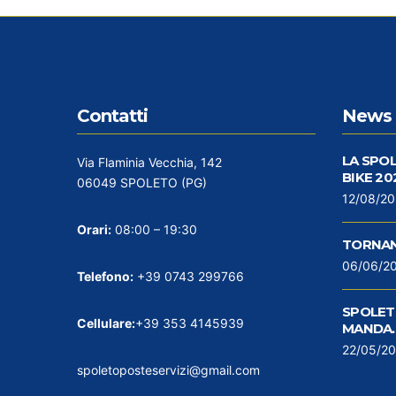
Contatti
News 
LA SPO
Via Flaminia Vecchia, 142
BIKE 20
06049 SPOLETO (PG)
12/08/2
Orari:
08:00 – 19:30
TORNAN
06/06/2
Telefono:
+39 0743 299766
SPOLETO
Cellulare:
+39 353 4145939
MANDA…
22/05/2
spoletoposteservizi@gmail.com