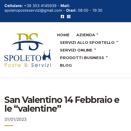
Cellulare:
+39 353 4145939 -
Mail:
spoletoposteservizi@gmail.com -
Orari:
08:00 - 19:30
HOME
AZIENDA
SERVIZI ALLO SPORTELLO
SERVIZI ONLINE
PRODOTTI BUSINESS
BLOG
San Valentino 14 Febbraio e
le “valentine”
31/01/2023