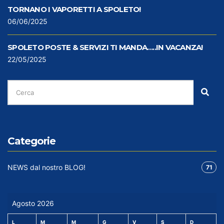
TORNANO I VAPORETTI A SPOLETO!
06/06/2025
SPOLETO POSTE & SERVIZI TI MANDA…..IN VACANZA!
22/05/2025
CERCA
PER:
Cer
Categorie
NEWS dal nostro BLOG!
71
Agosto 2026
L
M
M
G
V
S
D