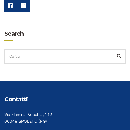
Search
CERCA
PER:
Cer
Contatti
Via Flaminia Vecchia, 142
06049 SPOLETO (PG)