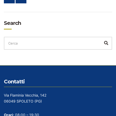
Search
CERCA
PER:
Cer
Contatti
Via Flaminia Vecchia, 142
06049 SPOLETO (PG)
Orari:
08:00 – 19:30