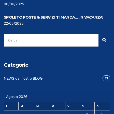
06/06/2025
SPOLETO POSTE & SERVIZI TI MANDA…..IN VACANZA!
22/05/2025
CERCA
PER:
Cer
Categorie
NEWS dal nostro BLOG!
71
Agosto 2026
L
M
M
G
V
S
D