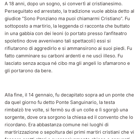
A 18 anni, dopo un sogno, si convertì al cristianesimo.
Perseguitato ed arrestato, la tradizione vuole abbia detto al
giudice “Sono Ponziano ma puoi chiamarmi Cristiano”. Fu
sottoposto a martirio, la leggenda ci racconta che buttato
in una gabbia con dei leoni (o portato presso l’anfiteatro
spoletino dove avvenivano tali spettacoli) essi si
rifiutarono di aggredirlo e si ammansirono ai suoi piedi. Fu
fatto camminare su carboni ardenti e ne uscì illeso. Fu
lasciato senza acqua né cibo ma gli angeli lo sfamarono e
gli portarono da bere.
Alla fine, il 14 gennaio, fu decapitato sopra ad un ponte che
da quel giorno fu detto Ponte Sanguinario, la testa
rimbalzò tre volte, si fermò su di un colle e lì sgorgò una
sorgente, dove ora sorgono la chiesa ed il convento che lo
ricordano. Era abbastanza comune nei luoghi di
martirizzazione o sepoltura dei primi martiri cristiani che vi